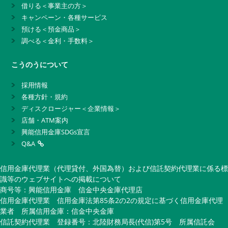
借りる＜事業主の方＞
キャンペーン・各種サービス
預ける＜預金商品＞
調べる＜金利・手数料＞
こうのうについて
採用情報
各種方針・規約
ディスクロージャー＜企業情報＞
店舗・ATM案内
興能信用金庫SDGs宣言
Q&A
信用金庫代理業（代理貸付、外国為替）および信託契約代理業に係る標
識等のウェブサイトへの掲載について
商号等：興能信用金庫 信金中央金庫代理店
信用金庫代理業 信用金庫法第85条2の2の規定に基づく信用金庫代理
業者 所属信用金庫：信金中央金庫
信託契約代理業 登録番号：北陸財務局長(代信)第5号 所属信託会