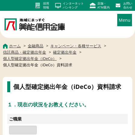
採用
インターネット
店舗・
お問い
情報
バンキング
ATM案内
合わせ
Menu
ホーム
金融商品
キャンペーン・各種サービス
信託商品・確定拠出年金
確定拠出年金
個人型確定拠出年金（iDeCo）
個人型確定拠出年金（iDeCo）資料請求
個人型確定拠出年金（iDeCo）資料請求
１．現在の状況をお教えください。
ご職業