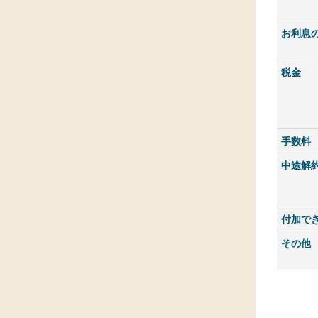
お利息
税金
手数料
中途解
付加で
その他