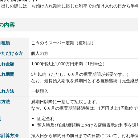
き出しの際には、お預け入れ期間に応じた利率でお預け入れの日から半
の内容
の種類
こうのうスーパー定期（複利型）
いただける方
個人の方
入れ金額
1,000円以上1,000万円未満（1円単位）
入れ期間
5年以内（ただし、6ヵ月の据置期間が必要です。）
なお、最長預入期限を満期日とする自動継続（元金継
入れ方法
一括預入
の方法
満期日以降に一括して払戻します。
なお、6ヵ月の据置期間経過後は、1万円以上1円単位
利
固定金利
預入時及び自動継続時における店頭表示の利率を適
の計算方法
預入日から解約日の前日までの日数について、付利単位を