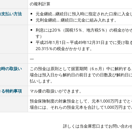
の複利計算
の支払い方法
元金継続…継続日に預入時に指定された口座に入金
元利金継続… 継続日に元金に組み入れます。
利息には20％（国税15％、地方税5％）の税金が
す）
平成25年1月1日～平成49年12月31日までに受
20.315％の税金がかかります。
―
約時の取扱い
この預金は原則として据置期間（6ヵ月）中に解約する
場合は預入日から解約日の前日までの日数及び解約日
払いします。
きる特約事項
マル優の取扱いができます。
預金保険制度の対象預金として、元本1,000万円まで
場合には、それらの預金元本を合計して1,000万円ま
詳しくは当金庫窓口までお問い合わ