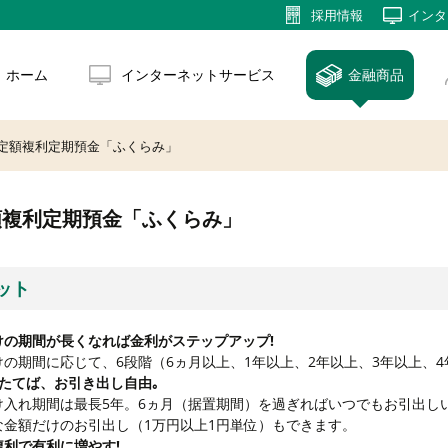
採用
情報
インタ
ホーム
インターネットサービス
金融商品
定額複利定期預金「ふくらみ」
額複利定期預金「ふくらみ」
ット
けの期間が長くなれば金利がステップアップ!
けの期間に応じて、6段階（6ヵ月以上、1年以上、2年以上、3年以上、
月たてば、お引き出し自由｡
け入れ期間は最長5年。6ヵ月（据置期間）を過ぎればいつでもお引出し
な金額だけのお引出し（1万円以上1円単位）もできます。
複利で有利に増やす!