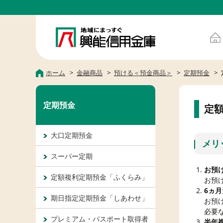
ホーム
金融商品
預ける＜預金商品＞
定期預金
定期預金
定
大口定期預金
メリ
スーパー定期
お預
定額複利定期預金「ふくらみ」
お預
6ヵ
期日指定定期預金「しあわせ」
お預
必要
プレミアム・パスポート取得者
半年