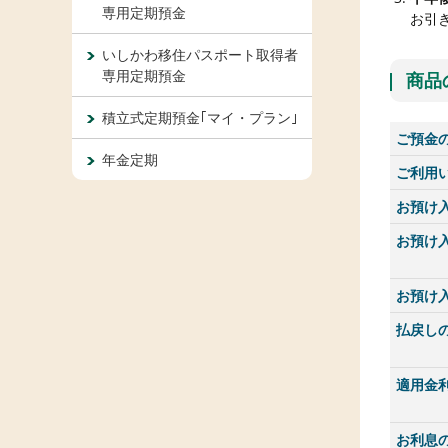
専用定期預金
お引
いしかわ移住パスポート取得者
専用定期預金
商品
積立式定期預金｢マイ・プラン｣
ご預金
年金定期
ご利用
お預け
お預け
お預け
払戻し
適用金
お利息